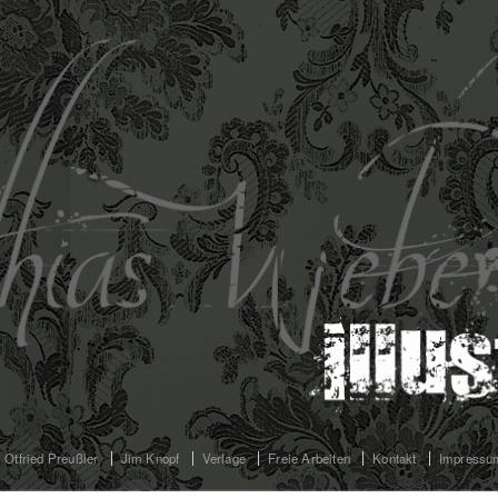
Otfried Preußler
Jim Knopf
Verlage
Freie Arbeiten
Kontakt
Impressu